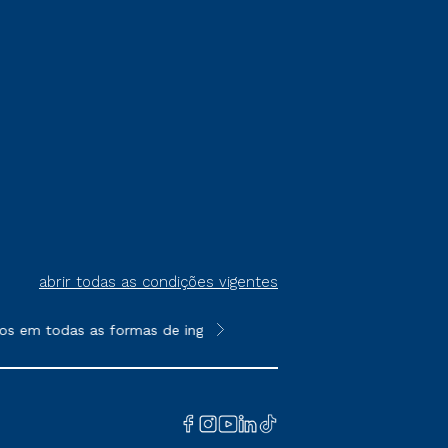
abrir todas as condições vigentes
em todas as formas de ingresso, exceto na prova on-line ou age
**Semipresencial é um formato do E