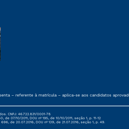
e exposto no contrato de prestação de serviços
a – referente à matrícula – aplica-se aos candidatos aprovados 
dos. CNPJ: 46.722.831/0001-78
, de 07/10/2011, DOU nº 195, de 10/10/2011, seção 1, p. 11-12
696, de 20.07.2016, DOU nº 139, de 21.07.2016, seção 1, p. 49.