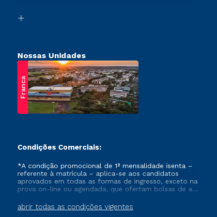
Vestibular Solidário
Biblioteca
Retorne ao Curso
Nossas Unidades
Franca
Condições Comerciais:
*A condição promocional de 1ª mensalidade isenta –
referente à matrícula – aplica-se aos candidatos
aprovados em todas as formas de ingresso, exceto na
prova on-line ou agendada, que ofertam bolsas de até
50% de desconto, ambos ingressantes no semestre
vigente, que ainda não tenham efetivado e/ou não
abrir todas as condições vigentes
tenham cancelado ou trancado sua matrícula em uma