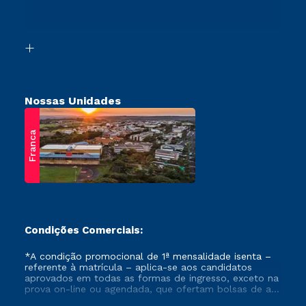
Canais de Atendimento
Vestibular Mérito
Acessibilidade
Vestibular Solidário
Biblioteca
Retorne ao Curso
Nossas Unidades
Franca
Condições Comerciais:
*A condição promocional de 1ª mensalidade isenta –
referente à matrícula – aplica-se aos candidatos
aprovados em todas as formas de ingresso, exceto na
prova on-line ou agendada, que ofertam bolsas de até
50% de desconto, ambos ingressantes no semestre