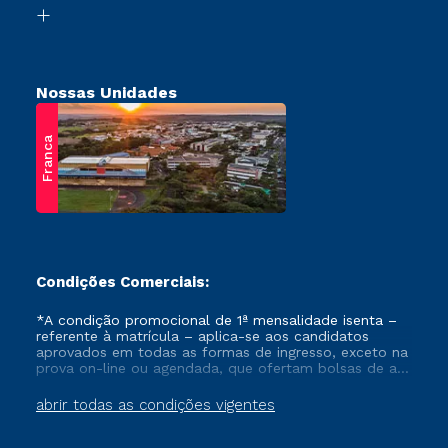
Biblioteca
Retorne ao Curso
Nossas Unidades
Franca
Condições Comerciais:
*A condição promocional de 1ª mensalidade isenta –
referente à matrícula – aplica-se aos candidatos
aprovados em todas as formas de ingresso, exceto na
prova on-line ou agendada, que ofertam bolsas de até
50% de desconto, ambos ingressantes no semestre
vigente, que ainda não tenham efetivado e/ou não
abrir todas as condições vigentes
tenham cancelado ou trancado sua matrícula em uma
das Instituições da Cruzeiro do Sul Educacional, no