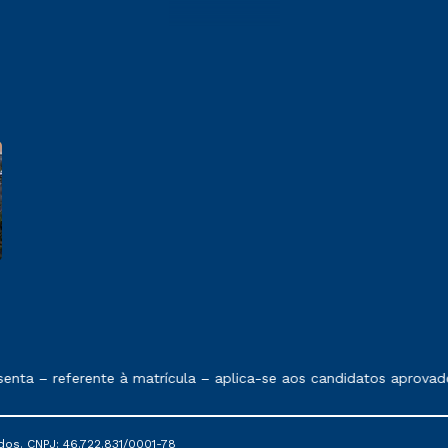
e exposto no contrato de prestação de serviços
nta – referente à matrícula – aplica-se aos candidatos aprovado
dos. CNPJ: 46.722.831/0001-78