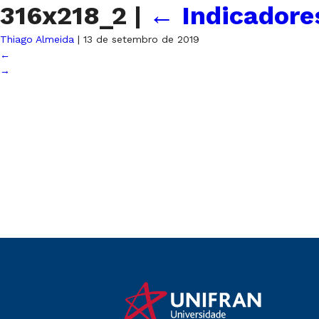
316x218_2
|
←
Indicadore
Thiago Almeida
|
13 de setembro de 2019
←
→