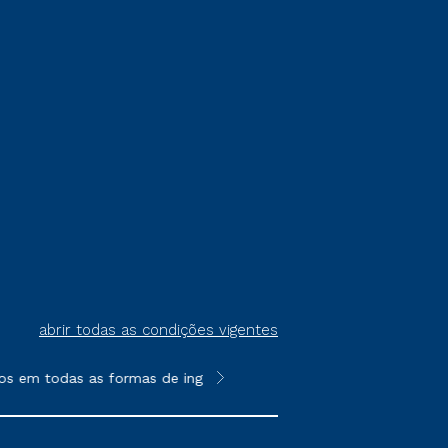
abrir todas as condições vigentes
s em todas as formas de ingresso, exceto na prova on-line ou a
**Semipresencial é um formato do E