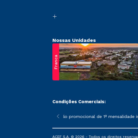
Nossas Unidades
Franca
Condições Comerciais:
 poderão sofrer alterações nos períodos de rematrícula conform
*A condição promocional de 1ª mensalidade ise
ACEF S.A. © 2026 - Todos os direitos reserva