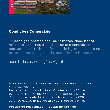
Franca
Condições Comerciais:
*A condição promocional de 1ª mensalidade isenta –
referente à matrícula – aplica-se aos candidatos
aprovados em todas as formas de ingresso, exceto na
prova on-line ou agendada, que ofertam bolsas de até
50% de desconto, ambos ingressantes no semestre
vigente, que ainda não tenham efetivado e/ou não
abrir todas as condições vigentes
tenham cancelado ou trancado sua matrícula em uma
das Instituições da Cruzeiro do Sul Educacional, no
período de um ano. Tais condições não se aplicam
aos cursos de Medicina, e também para matriculados
via FIES, Prouni e outros programas governamentais, e
ACEF S.A. © 2026 - Todos os direitos reservados. CNPJ:
não se acumula com nenhuma outra campanha
46.722.831/0001-78
ofertada pela Instituição.
Recredenciado pela Portaria Ministerial nº 1.450, de
07/10/2011, DOU nº 195, de 10/10/2011, seção 1, p. 11-12
Recredenciamento EAD: Portaria Ministerial nº 696, de
20.07.2016, DOU nº 139, de 21.07.2016, seção 1, p. 49.
Política de Privacidade
Política de Cookies