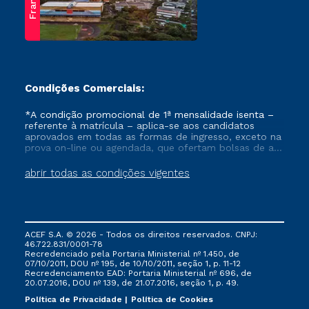
Franca
Condições Comerciais:
*A condição promocional de 1ª mensalidade isenta –
referente à matrícula – aplica-se aos candidatos
aprovados em todas as formas de ingresso, exceto na
prova on-line ou agendada, que ofertam bolsas de até
50% de desconto, ambos ingressantes no semestre
vigente, que ainda não tenham efetivado e/ou não
abrir todas as condições vigentes
tenham cancelado ou trancado sua matrícula em uma
das Instituições da Cruzeiro do Sul Educacional, no
período de um ano. Tais condições não se aplicam
aos cursos de Medicina, e também para matriculados
via FIES, Prouni e outros programas governamentais, e
ACEF S.A. © 2026 - Todos os direitos reservados. CNPJ:
não se acumula com nenhuma outra campanha
46.722.831/0001-78
ofertada pela Instituição.
Recredenciado pela Portaria Ministerial nº 1.450, de
07/10/2011, DOU nº 195, de 10/10/2011, seção 1, p. 11-12
Recredenciamento EAD: Portaria Ministerial nº 696, de
20.07.2016, DOU nº 139, de 21.07.2016, seção 1, p. 49.
Política de Privacidade
Política de Cookies