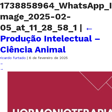
1738858964_WhatsApp_I
mage_2025-02-
05_at_11_28_58_1
|
←
Produção Intelectual –
Ciência Animal
ricardo furtado
|
6 de fevereiro de 2025
←
→