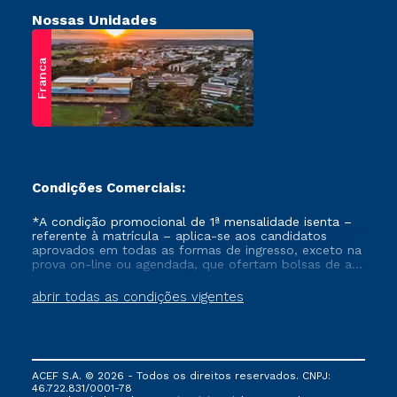
Nossas Unidades
Franca
Condições Comerciais:
*A condição promocional de 1ª mensalidade isenta –
referente à matrícula – aplica-se aos candidatos
aprovados em todas as formas de ingresso, exceto na
prova on-line ou agendada, que ofertam bolsas de até
50% de desconto, ambos ingressantes no semestre
vigente, que ainda não tenham efetivado e/ou não
abrir todas as condições vigentes
tenham cancelado ou trancado sua matrícula em uma
das Instituições da Cruzeiro do Sul Educacional, no
período de um ano. Tais condições não se aplicam
aos cursos de Medicina, e também para matriculados
via FIES, Prouni e outros programas governamentais, e
ACEF S.A. © 2026 - Todos os direitos reservados. CNPJ:
não se acumula com nenhuma outra campanha
46.722.831/0001-78
ofertada pela Instituição.