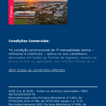
Franca
Condições Comerciais:
*A condição promocional de 1ª mensalidade isenta –
referente à matrícula – aplica-se aos candidatos
aprovados em todas as formas de ingresso, exceto na
prova on-line ou agendada, que ofertam bolsas de até
50% de desconto, ambos ingressantes no semestre
vigente, que ainda não tenham efetivado e/ou não
abrir todas as condições vigentes
tenham cancelado ou trancado sua matrícula em uma
das Instituições da Cruzeiro do Sul Educacional, no
período de um ano. Tais condições não se aplicam
aos cursos de Medicina, e também para matriculados
via FIES, Prouni e outros programas governamentais, e
ACEF S.A. © 2026 - Todos os direitos reservados. CNPJ:
não se acumula com nenhuma outra campanha
46.722.831/0001-78
ofertada pela Instituição.
Recredenciado pela Portaria Ministerial nº 1.450, de
07/10/2011, DOU nº 195, de 10/10/2011, seção 1, p. 11-12
Recredenciamento EAD: Portaria Ministerial nº 696, de