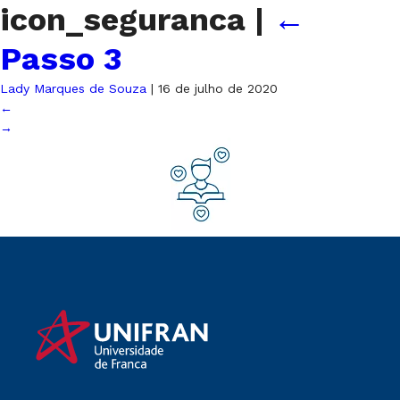
icon_seguranca
|
←
Passo 3
Lady Marques de Souza
|
16 de julho de 2020
←
→