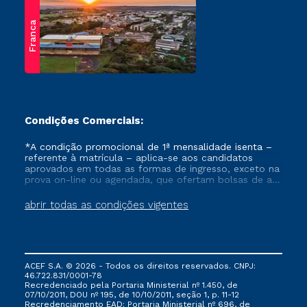
Franca
Condições Comerciais:
*A condição promocional de 1ª mensalidade isenta –
referente à matrícula – aplica-se aos candidatos
aprovados em todas as formas de ingresso, exceto na
prova on-line ou agendada, que ofertam bolsas de até
50% de desconto, ambos ingressantes no semestre
vigente, que ainda não tenham efetivado e/ou não
abrir todas as condições vigentes
tenham cancelado ou trancado sua matrícula em uma
das Instituições da Cruzeiro do Sul Educacional, no
período de um ano. Tais condições não se aplicam
aos cursos de Medicina, e também para matriculados
via FIES, Prouni e outros programas governamentais, e
ACEF S.A. © 2026 - Todos os direitos reservados. CNPJ:
não se acumula com nenhuma outra campanha
46.722.831/0001-78
ofertada pela Instituição.
Recredenciado pela Portaria Ministerial nº 1.450, de
07/10/2011, DOU nº 195, de 10/10/2011, seção 1, p. 11-12
Recredenciamento EAD: Portaria Ministerial nº 696, de