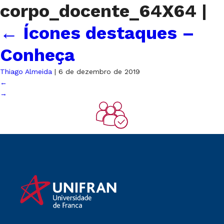
corpo_docente_64X64
|
←
Ícones destaques –
Conheça
Thiago Almeida
|
6 de dezembro de 2019
←
→