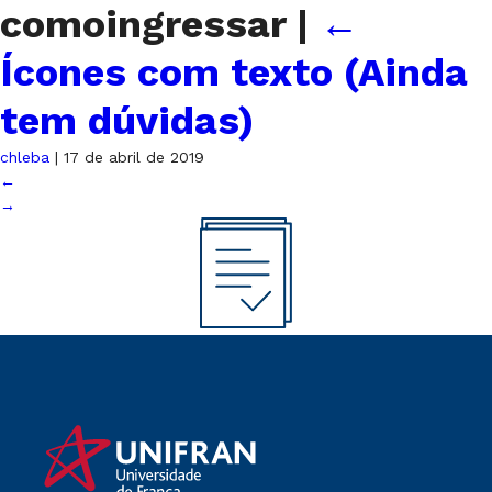
comoingressar
|
←
Ícones com texto (Ainda
tem dúvidas)
chleba
|
17 de abril de 2019
←
→