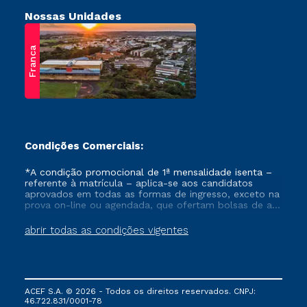
Nossas Unidades
Franca
Condições Comerciais:
*A condição promocional de 1ª mensalidade isenta –
referente à matrícula – aplica-se aos candidatos
aprovados em todas as formas de ingresso, exceto na
prova on-line ou agendada, que ofertam bolsas de até
50% de desconto, ambos ingressantes no semestre
vigente, que ainda não tenham efetivado e/ou não
abrir todas as condições vigentes
tenham cancelado ou trancado sua matrícula em uma
das Instituições da Cruzeiro do Sul Educacional, no
período de um ano. Tais condições não se aplicam
aos cursos de Medicina, e também para matriculados
via FIES, Prouni e outros programas governamentais, e
ACEF S.A. © 2026 - Todos os direitos reservados. CNPJ:
não se acumula com nenhuma outra campanha
46.722.831/0001-78
ofertada pela Instituição.