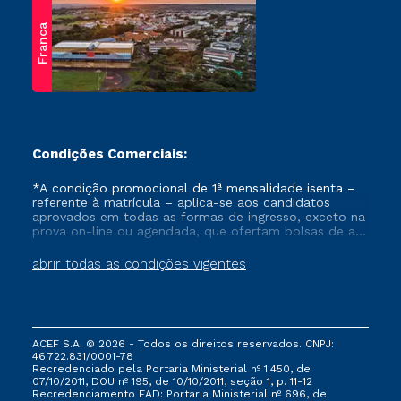
Franca
Condições Comerciais:
*A condição promocional de 1ª mensalidade isenta –
referente à matrícula – aplica-se aos candidatos
aprovados em todas as formas de ingresso, exceto na
prova on-line ou agendada, que ofertam bolsas de até
50% de desconto, ambos ingressantes no semestre
vigente, que ainda não tenham efetivado e/ou não
abrir todas as condições vigentes
tenham cancelado ou trancado sua matrícula em uma
das Instituições da Cruzeiro do Sul Educacional, no
período de um ano. Tais condições não se aplicam
aos cursos de Medicina, e também para matriculados
via FIES, Prouni e outros programas governamentais, e
ACEF S.A. © 2026 - Todos os direitos reservados. CNPJ:
não se acumula com nenhuma outra campanha
46.722.831/0001-78
ofertada pela Instituição.
Recredenciado pela Portaria Ministerial nº 1.450, de
07/10/2011, DOU nº 195, de 10/10/2011, seção 1, p. 11-12
Recredenciamento EAD: Portaria Ministerial nº 696, de