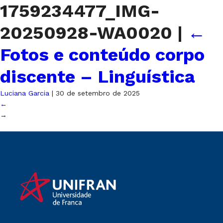
1759234477_IMG-
20250928-WA0020
|
←
Fotos e conteúdo corpo
discente – Linguística
Luciana Garcia
|
30 de setembro de 2025
←
→