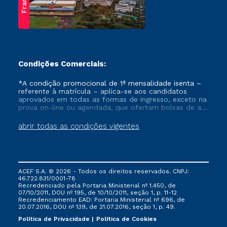
Franca
Condições Comerciais:
*A condição promocional de 1ª mensalidade isenta –
referente à matrícula – aplica-se aos candidatos
aprovados em todas as formas de ingresso, exceto na
prova on-line ou agendada, que ofertam bolsas de até
50% de desconto, ambos ingressantes no semestre
vigente, que ainda não tenham efetivado e/ou não
abrir todas as condições vigentes
tenham cancelado ou trancado sua matrícula em uma
das Instituições da Cruzeiro do Sul Educacional, no
período de um ano. Tais condições não se aplicam
aos cursos de Medicina, e também para matriculados
via FIES, Prouni e outros programas governamentais, e
ACEF S.A. © 2026 - Todos os direitos reservados. CNPJ:
não se acumula com nenhuma outra campanha
46.722.831/0001-78
ofertada pela Instituição.
Recredenciado pela Portaria Ministerial nº 1.450, de
07/10/2011, DOU nº 195, de 10/10/2011, seção 1, p. 11-12
Recredenciamento EAD: Portaria Ministerial nº 696, de
20.07.2016, DOU nº 139, de 21.07.2016, seção 1, p. 49.
Política de Privacidade
Política de Cookies