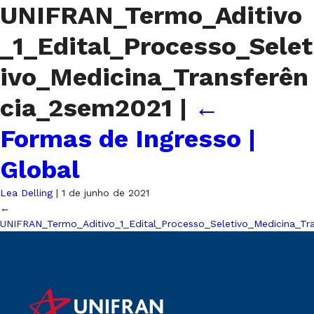
UNIFRAN_Termo_Aditivo
_1_Edital_Processo_Selet
ivo_Medicina_Transferên
cia_2sem2021
|
←
Formas de Ingresso |
Global
Lea Delling
|
1 de junho de 2021
←
UNIFRAN_Termo_Aditivo_1_Edital_Processo_Seletivo_Medicina_Tr