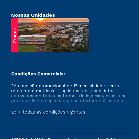
Nossas Unidades
Franca
Condições Comerciais:
*A condição promocional de 1ª mensalidade isenta –
referente à matrícula – aplica-se aos candidatos
aprovados em todas as formas de ingresso, exceto na
prova on-line ou agendada, que ofertam bolsas de até
50% de desconto, ambos ingressantes no semestre
vigente, que ainda não tenham efetivado e/ou não
abrir todas as condições vigentes
tenham cancelado ou trancado sua matrícula em uma
das Instituições da Cruzeiro do Sul Educacional, no
período de um ano. Tais condições não se aplicam
aos cursos de Medicina, e também para matriculados
via FIES, Prouni e outros programas governamentais, e