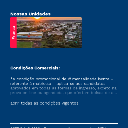
Nossas Unidades
Franca
Condições Comerciais:
*A condição promocional de 1ª mensalidade isenta –
referente à matrícula – aplica-se aos candidatos
aprovados em todas as formas de ingresso, exceto na
prova on-line ou agendada, que ofertam bolsas de até
50% de desconto, ambos ingressantes no semestre
vigente, que ainda não tenham efetivado e/ou não
abrir todas as condições vigentes
tenham cancelado ou trancado sua matrícula em uma
das Instituições da Cruzeiro do Sul Educacional, no
período de um ano. Tais condições não se aplicam
aos cursos de Medicina, e também para matriculados
via FIES, Prouni e outros programas governamentais, e