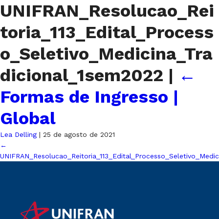
UNIFRAN_Resolucao_Rei
toria_113_Edital_Process
o_Seletivo_Medicina_Tra
dicional_1sem2022
|
←
Formas de Ingresso |
Global
Lea Delling
|
25 de agosto de 2021
←
UNIFRAN_Resolucao_Reitoria_113_Edital_Processo_Seletivo_Medic