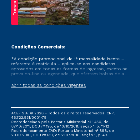
Franca
Condições Comerciais:
*A condição promocional de 1ª mensalidade isenta –
referente à matrícula – aplica-se aos candidatos
aprovados em todas as formas de ingresso, exceto na
prova on-line ou agendada, que ofertam bolsas de até
50% de desconto, ambos ingressantes no semestre
vigente, que ainda não tenham efetivado e/ou não
abrir todas as condições vigentes
tenham cancelado ou trancado sua matrícula em uma
das Instituições da Cruzeiro do Sul Educacional, no
período de um ano. Tais condições não se aplicam
aos cursos de Medicina, e também para matriculados
via FIES, Prouni e outros programas governamentais, e
ACEF S.A. © 2026 - Todos os direitos reservados. CNPJ:
não se acumula com nenhuma outra campanha
46.722.831/0001-78
ofertada pela Instituição.
Recredenciado pela Portaria Ministerial nº 1.450, de
07/10/2011, DOU nº 195, de 10/10/2011, seção 1, p. 11-12
Recredenciamento EAD: Portaria Ministerial nº 696, de
20.07.2016, DOU nº 139, de 21.07.2016, seção 1, p. 49.