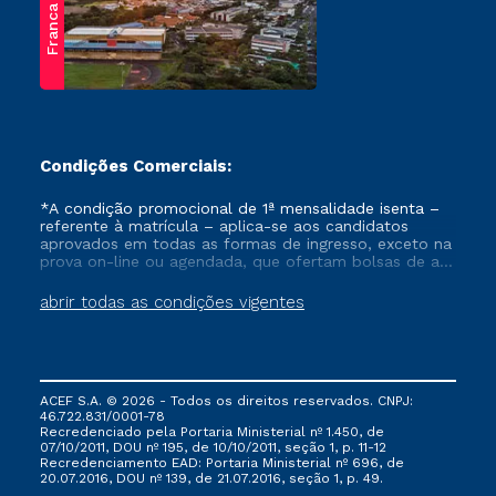
Franca
Condições Comerciais:
*A condição promocional de 1ª mensalidade isenta –
referente à matrícula – aplica-se aos candidatos
aprovados em todas as formas de ingresso, exceto na
prova on-line ou agendada, que ofertam bolsas de até
50% de desconto, ambos ingressantes no semestre
vigente, que ainda não tenham efetivado e/ou não
abrir todas as condições vigentes
tenham cancelado ou trancado sua matrícula em uma
das Instituições da Cruzeiro do Sul Educacional, no
período de um ano. Tais condições não se aplicam
aos cursos de Medicina, e também para matriculados
via FIES, Prouni e outros programas governamentais, e
ACEF S.A. © 2026 - Todos os direitos reservados. CNPJ:
não se acumula com nenhuma outra campanha
46.722.831/0001-78
ofertada pela Instituição.
Recredenciado pela Portaria Ministerial nº 1.450, de
07/10/2011, DOU nº 195, de 10/10/2011, seção 1, p. 11-12
Recredenciamento EAD: Portaria Ministerial nº 696, de
20.07.2016, DOU nº 139, de 21.07.2016, seção 1, p. 49.