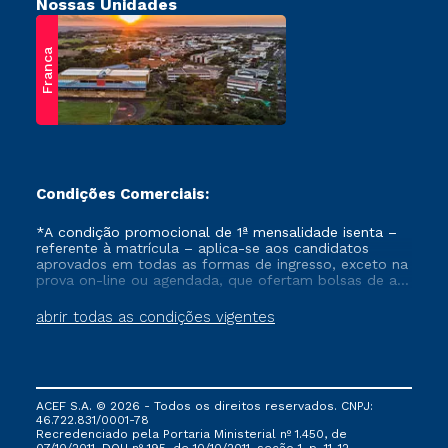
Nossas Unidades
Franca
Condições Comerciais:
*A condição promocional de 1ª mensalidade isenta –
referente à matrícula – aplica-se aos candidatos
aprovados em todas as formas de ingresso, exceto na
prova on-line ou agendada, que ofertam bolsas de até
50% de desconto, ambos ingressantes no semestre
vigente, que ainda não tenham efetivado e/ou não
abrir todas as condições vigentes
tenham cancelado ou trancado sua matrícula em uma
das Instituições da Cruzeiro do Sul Educacional, no
período de um ano. Tais condições não se aplicam
aos cursos de Medicina, e também para matriculados
via FIES, Prouni e outros programas governamentais, e
ACEF S.A. © 2026 - Todos os direitos reservados. CNPJ:
não se acumula com nenhuma outra campanha
46.722.831/0001-78
ofertada pela Instituição.
Recredenciado pela Portaria Ministerial nº 1.450, de