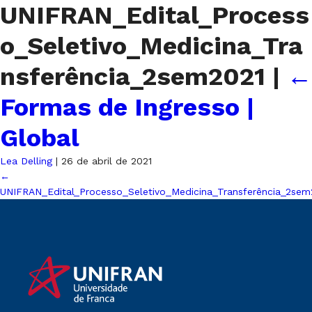
UNIFRAN_Edital_Process
o_Seletivo_Medicina_Tra
nsferência_2sem2021
|
←
Formas de Ingresso |
Global
Lea Delling
|
26 de abril de 2021
←
UNIFRAN_Edital_Processo_Seletivo_Medicina_Transferência_2sem