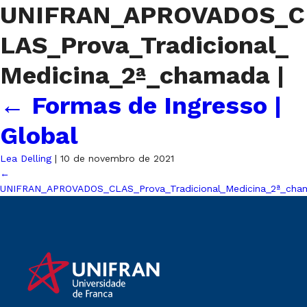
UNIFRAN_APROVADOS_C
LAS_Prova_Tradicional_
Medicina_2ª_chamada
|
←
Formas de Ingresso |
Global
Lea Delling
|
10 de novembro de 2021
←
UNIFRAN_APROVADOS_CLAS_Prova_Tradicional_Medicina_2ª_cha