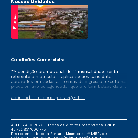
Nossas Unidades
Franca
Condições Comerciais:
*A condição promocional de 1ª mensalidade isenta –
referente à matrícula – aplica-se aos candidatos
aprovados em todas as formas de ingresso, exceto na
prova on-line ou agendada, que ofertam bolsas de até
50% de desconto, ambos ingressantes no semestre
vigente, que ainda não tenham efetivado e/ou não
abrir todas as condições vigentes
tenham cancelado ou trancado sua matrícula em uma
das Instituições da Cruzeiro do Sul Educacional, no
período de um ano. Tais condições não se aplicam
aos cursos de Medicina, e também para matriculados
via FIES, Prouni e outros programas governamentais, e
ACEF S.A. © 2026 - Todos os direitos reservados. CNPJ:
não se acumula com nenhuma outra campanha
46.722.831/0001-78
ofertada pela Instituição.
Recredenciado pela Portaria Ministerial nº 1.450, de