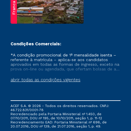
Franca
Condições Comerciais:
*A condição promocional de 1ª mensalidade isenta –
referente à matrícula – aplica-se aos candidatos
aprovados em todas as formas de ingresso, exceto na
prova on-line ou agendada, que ofertam bolsas de até
50% de desconto, ambos ingressantes no semestre
vigente, que ainda não tenham efetivado e/ou não
abrir todas as condições vigentes
tenham cancelado ou trancado sua matrícula em uma
das Instituições da Cruzeiro do Sul Educacional, no
período de um ano. Tais condições não se aplicam
aos cursos de Medicina, e também para matriculados
via FIES, Prouni e outros programas governamentais, e
ACEF S.A. © 2026 - Todos os direitos reservados. CNPJ:
não se acumula com nenhuma outra campanha
46.722.831/0001-78
ofertada pela Instituição.
Recredenciado pela Portaria Ministerial nº 1.450, de
07/10/2011, DOU nº 195, de 10/10/2011, seção 1, p. 11-12
Recredenciamento EAD: Portaria Ministerial nº 696, de
20.07.2016, DOU nº 139, de 21.07.2016, seção 1, p. 49.