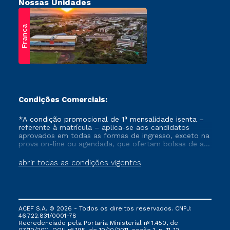
Nossas Unidades
Franca
Condições Comerciais:
*A condição promocional de 1ª mensalidade isenta –
referente à matrícula – aplica-se aos candidatos
aprovados em todas as formas de ingresso, exceto na
prova on-line ou agendada, que ofertam bolsas de até
50% de desconto, ambos ingressantes no semestre
vigente, que ainda não tenham efetivado e/ou não
abrir todas as condições vigentes
tenham cancelado ou trancado sua matrícula em uma
das Instituições da Cruzeiro do Sul Educacional, no
período de um ano. Tais condições não se aplicam
aos cursos de Medicina, e também para matriculados
via FIES, Prouni e outros programas governamentais, e
ACEF S.A. © 2026 - Todos os direitos reservados. CNPJ:
não se acumula com nenhuma outra campanha
46.722.831/0001-78
ofertada pela Instituição.
Recredenciado pela Portaria Ministerial nº 1.450, de