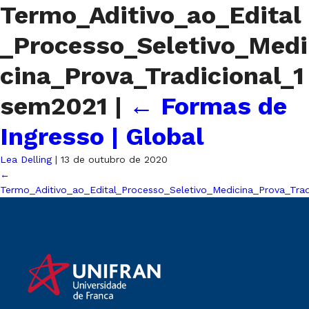
Termo_Aditivo_ao_Edital
_Processo_Seletivo_Medi
cina_Prova_Tradicional_1
sem2021
|
←
Formas de
Ingresso | Global
Lea Delling
|
13 de outubro de 2020
←
Termo_Aditivo_ao_Edital_Processo_Seletivo_Medicina_Prova_Trad