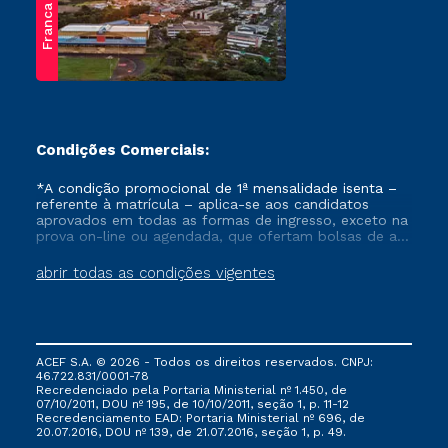
Franca
Condições Comerciais:
*A condição promocional de 1ª mensalidade isenta –
referente à matrícula – aplica-se aos candidatos
aprovados em todas as formas de ingresso, exceto na
prova on-line ou agendada, que ofertam bolsas de até
50% de desconto, ambos ingressantes no semestre
vigente, que ainda não tenham efetivado e/ou não
abrir todas as condições vigentes
tenham cancelado ou trancado sua matrícula em uma
das Instituições da Cruzeiro do Sul Educacional, no
período de um ano. Tais condições não se aplicam
aos cursos de Medicina, e também para matriculados
via FIES, Prouni e outros programas governamentais, e
ACEF S.A. © 2026 - Todos os direitos reservados. CNPJ:
não se acumula com nenhuma outra campanha
46.722.831/0001-78
ofertada pela Instituição.
Recredenciado pela Portaria Ministerial nº 1.450, de
07/10/2011, DOU nº 195, de 10/10/2011, seção 1, p. 11-12
Recredenciamento EAD: Portaria Ministerial nº 696, de
20.07.2016, DOU nº 139, de 21.07.2016, seção 1, p. 49.