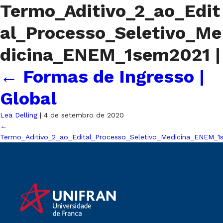
Termo_Aditivo_2_ao_Edit
al_Processo_Seletivo_Me
dicina_ENEM_1sem2021
|
←
Formas de Ingresso |
Global
Lea Delling
|
4 de setembro de 2020
←
Termo_Aditivo_2_ao_Edital_Processo_Seletivo_Medicina_ENEM_1