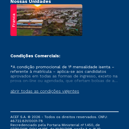
Nossas Unidades
Franca
Condições Comerciais:
*A condição promocional de 1ª mensalidade isenta –
referente à matrícula – aplica-se aos candidatos
aprovados em todas as formas de ingresso, exceto na
prova on-line ou agendada, que ofertam bolsas de até
50% de desconto, ambos ingressantes no semestre
vigente, que ainda não tenham efetivado e/ou não
abrir todas as condições vigentes
tenham cancelado ou trancado sua matrícula em uma
das Instituições da Cruzeiro do Sul Educacional, no
período de um ano. Tais condições não se aplicam
aos cursos de Medicina, e também para matriculados
via FIES, Prouni e outros programas governamentais, e
ACEF S.A. © 2026 - Todos os direitos reservados. CNPJ:
não se acumula com nenhuma outra campanha
46.722.831/0001-78
ofertada pela Instituição.
Recredenciado pela Portaria Ministerial nº 1.450, de