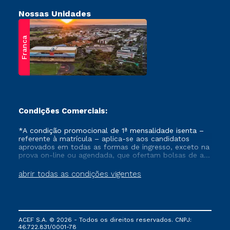
Nossas Unidades
Franca
Condições Comerciais:
*A condição promocional de 1ª mensalidade isenta –
referente à matrícula – aplica-se aos candidatos
aprovados em todas as formas de ingresso, exceto na
prova on-line ou agendada, que ofertam bolsas de até
50% de desconto, ambos ingressantes no semestre
vigente, que ainda não tenham efetivado e/ou não
abrir todas as condições vigentes
tenham cancelado ou trancado sua matrícula em uma
das Instituições da Cruzeiro do Sul Educacional, no
período de um ano. Tais condições não se aplicam
aos cursos de Medicina, e também para matriculados
via FIES, Prouni e outros programas governamentais, e
ACEF S.A. © 2026 - Todos os direitos reservados. CNPJ:
não se acumula com nenhuma outra campanha
46.722.831/0001-78
ofertada pela Instituição.