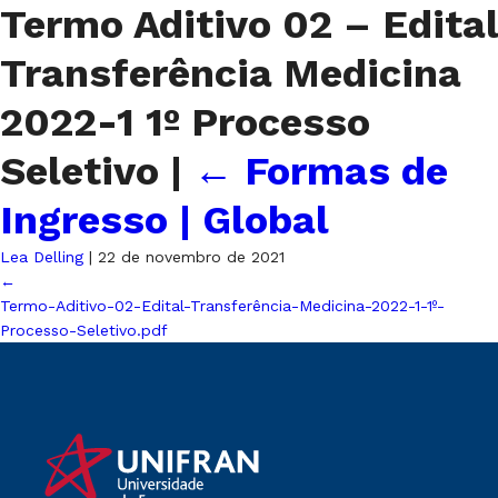
Termo Aditivo 02 – Edital
Transferência Medicina
2022-1 1º Processo
Seletivo
|
←
Formas de
Ingresso | Global
Lea Delling
|
22 de novembro de 2021
←
Termo-Aditivo-02-Edital-Transferência-Medicina-2022-1-1º-
Processo-Seletivo.pdf