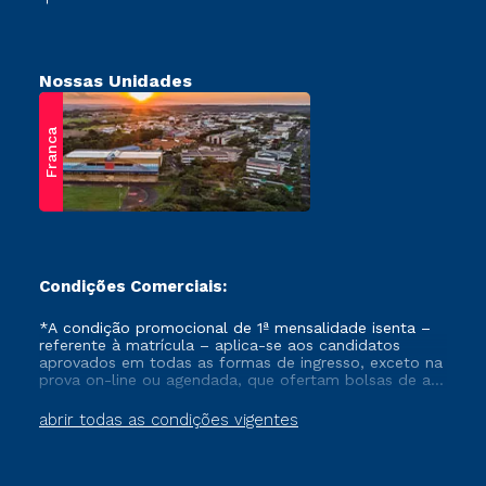
Nossas Unidades
Franca
Condições Comerciais:
*A condição promocional de 1ª mensalidade isenta –
referente à matrícula – aplica-se aos candidatos
aprovados em todas as formas de ingresso, exceto na
prova on-line ou agendada, que ofertam bolsas de até
50% de desconto, ambos ingressantes no semestre
vigente, que ainda não tenham efetivado e/ou não
abrir todas as condições vigentes
tenham cancelado ou trancado sua matrícula em uma
das Instituições da Cruzeiro do Sul Educacional, no
período de um ano. Tais condições não se aplicam
aos cursos de Medicina, e também para matriculados