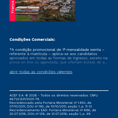
Franca
Condições Comerciais:
*A condição promocional de 1ª mensalidade isenta –
referente à matrícula – aplica-se aos candidatos
aprovados em todas as formas de ingresso, exceto na
prova on-line ou agendada, que ofertam bolsas de até
50% de desconto, ambos ingressantes no semestre
vigente, que ainda não tenham efetivado e/ou não
abrir todas as condições vigentes
tenham cancelado ou trancado sua matrícula em uma
das Instituições da Cruzeiro do Sul Educacional, no
período de um ano. Tais condições não se aplicam
aos cursos de Medicina, e também para matriculados
via FIES, Prouni e outros programas governamentais, e
ACEF S.A. © 2026 - Todos os direitos reservados. CNPJ:
não se acumula com nenhuma outra campanha
46.722.831/0001-78
ofertada pela Instituição.
Recredenciado pela Portaria Ministerial nº 1.450, de
07/10/2011, DOU nº 195, de 10/10/2011, seção 1, p. 11-12
Recredenciamento EAD: Portaria Ministerial nº 696, de
20.07.2016, DOU nº 139, de 21.07.2016, seção 1, p. 49.