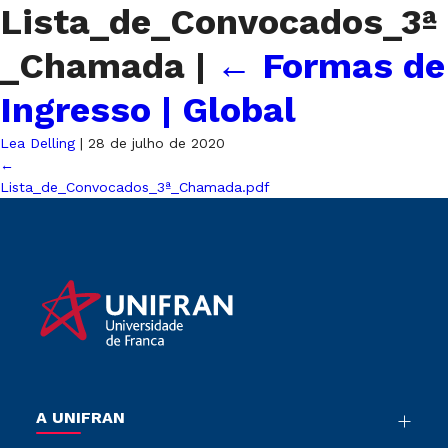
Lista_de_Convocados_3ª
_Chamada
|
←
Formas de
Ingresso | Global
Lea Delling
|
28 de julho de 2020
←
Lista_de_Convocados_3ª_Chamada.pdf
A UNIFRAN
Nossa História