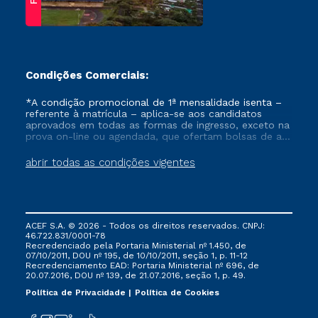
Condições Comerciais:
*A condição promocional de 1ª mensalidade isenta –
referente à matrícula – aplica-se aos candidatos
aprovados em todas as formas de ingresso, exceto na
prova on-line ou agendada, que ofertam bolsas de até
50% de desconto, ambos ingressantes no semestre
vigente, que ainda não tenham efetivado e/ou não
abrir todas as condições vigentes
tenham cancelado ou trancado sua matrícula em uma
das Instituições da Cruzeiro do Sul Educacional, no
período de um ano. Tais condições não se aplicam
aos cursos de Medicina, e também para matriculados
via FIES, Prouni e outros programas governamentais, e
ACEF S.A. © 2026 - Todos os direitos reservados. CNPJ:
não se acumula com nenhuma outra campanha
46.722.831/0001-78
ofertada pela Instituição.
Recredenciado pela Portaria Ministerial nº 1.450, de
07/10/2011, DOU nº 195, de 10/10/2011, seção 1, p. 11-12
Recredenciamento EAD: Portaria Ministerial nº 696, de
20.07.2016, DOU nº 139, de 21.07.2016, seção 1, p. 49.
Política de Privacidade
Política de Cookies