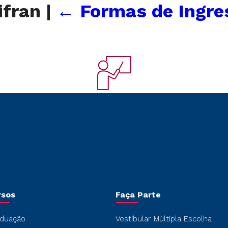
ifran
|
←
Formas de Ingres
rsos
Faça Parte
duação
Vestibular Múltipla Escolha