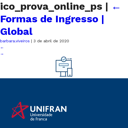
ico_prova_online_ps
|
←
Formas de Ingresso |
Global
barbara.viveiros
|
3 de abril de 2020
←
→