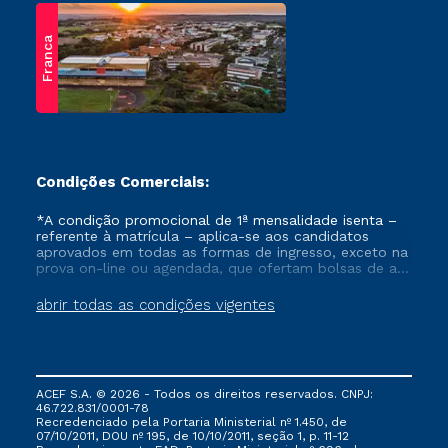
Franca
Condições Comerciais:
*A condição promocional de 1ª mensalidade isenta –
referente à matrícula – aplica-se aos candidatos
aprovados em todas as formas de ingresso, exceto na
prova on-line ou agendada, que ofertam bolsas de até
50% de desconto, ambos ingressantes no semestre
vigente, que ainda não tenham efetivado e/ou não
abrir todas as condições vigentes
tenham cancelado ou trancado sua matrícula em uma
das Instituições da Cruzeiro do Sul Educacional, no
período de um ano. Tais condições não se aplicam
aos cursos de Medicina, e também para matriculados
via FIES, Prouni e outros programas governamentais, e
ACEF S.A. © 2026 - Todos os direitos reservados. CNPJ:
não se acumula com nenhuma outra campanha
46.722.831/0001-78
ofertada pela Instituição.
Recredenciado pela Portaria Ministerial nº 1.450, de
07/10/2011, DOU nº 195, de 10/10/2011, seção 1, p. 11-12