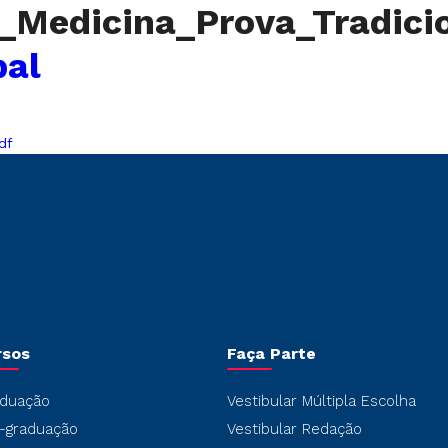
o_Medicina_Prova_Tradic
bal
df
rsos
Faça Parte
duação
Vestibular Múltipla Escolha
-graduação
Vestibular Redação