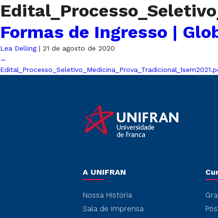
Edital_Processo_Seletiv
Formas de Ingresso | Glo
Lea Delling
|
21 de agosto de 2020
←
Edital_Processo_Seletivo_Medicina_Prova_Tradicional_1sem2021.p
A UNIFRAN
Cu
Nossa História
Gra
Sala de Imprensa
Pós