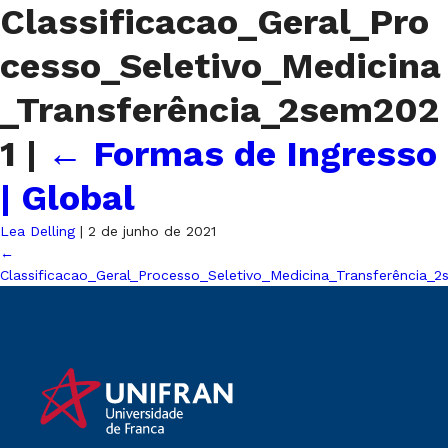
Classificacao_Geral_Pro
cesso_Seletivo_Medicina
_Transferência_2sem202
1
|
←
Formas de Ingresso
| Global
Lea Delling
|
2 de junho de 2021
←
Classificacao_Geral_Processo_Seletivo_Medicina_Transferência_