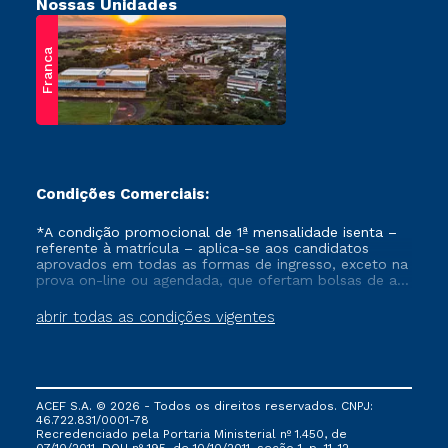
Nossas Unidades
Franca
Condições Comerciais:
*A condição promocional de 1ª mensalidade isenta –
referente à matrícula – aplica-se aos candidatos
aprovados em todas as formas de ingresso, exceto na
prova on-line ou agendada, que ofertam bolsas de até
50% de desconto, ambos ingressantes no semestre
vigente, que ainda não tenham efetivado e/ou não
abrir todas as condições vigentes
tenham cancelado ou trancado sua matrícula em uma
das Instituições da Cruzeiro do Sul Educacional, no
período de um ano. Tais condições não se aplicam
aos cursos de Medicina, e também para matriculados
via FIES, Prouni e outros programas governamentais, e
ACEF S.A. © 2026 - Todos os direitos reservados. CNPJ:
não se acumula com nenhuma outra campanha
46.722.831/0001-78
ofertada pela Instituição.
Recredenciado pela Portaria Ministerial nº 1.450, de