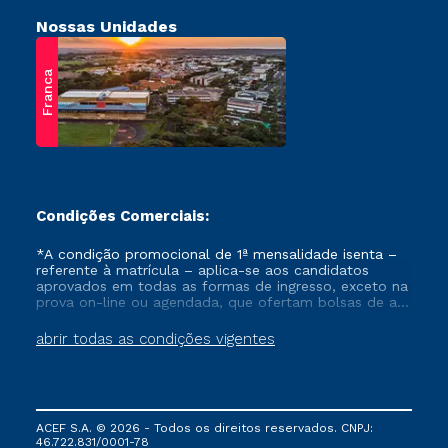
Nossas Unidades
Franca
Condições Comerciais:
*A condição promocional de 1ª mensalidade isenta –
referente à matrícula – aplica-se aos candidatos
aprovados em todas as formas de ingresso, exceto na
prova on-line ou agendada, que ofertam bolsas de até
50% de desconto, ambos ingressantes no semestre
vigente, que ainda não tenham efetivado e/ou não
abrir todas as condições vigentes
tenham cancelado ou trancado sua matrícula em uma
das Instituições da Cruzeiro do Sul Educacional, no
período de um ano. Tais condições não se aplicam
aos cursos de Medicina, e também para matriculados
via FIES, Prouni e outros programas governamentais, e
ACEF S.A. © 2026 - Todos os direitos reservados. CNPJ:
não se acumula com nenhuma outra campanha
46.722.831/0001-78
ofertada pela Instituição.