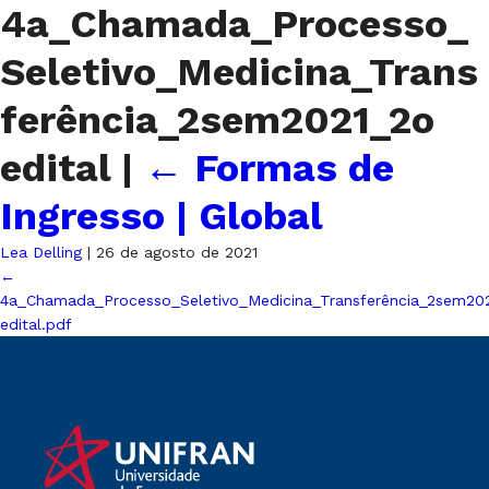
4a_Chamada_Processo_
Seletivo_Medicina_Trans
ferência_2sem2021_2o
edital
|
←
Formas de
Ingresso | Global
Lea Delling
|
26 de agosto de 2021
←
4a_Chamada_Processo_Seletivo_Medicina_Transferência_2sem20
edital.pdf