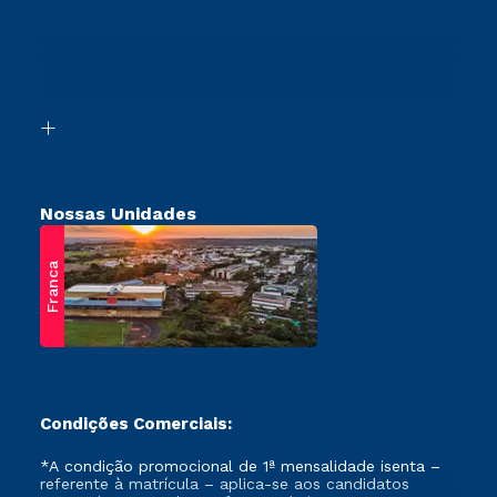
Cursos Profissionalizantes
Sou Ex-Aluno
Transferência
Canais de Atendimento
Vestibular Mérito
Acessibilidade
Vestibular Solidário
Biblioteca
Retorne ao Curso
Nossas Unidades
Franca
Condições Comerciais:
*A condição promocional de 1ª mensalidade isenta –
referente à matrícula – aplica-se aos candidatos