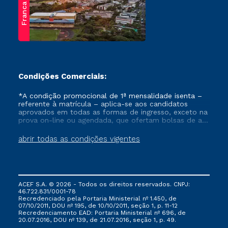
Franca
Condições Comerciais:
*A condição promocional de 1ª mensalidade isenta –
referente à matrícula – aplica-se aos candidatos
aprovados em todas as formas de ingresso, exceto na
prova on-line ou agendada, que ofertam bolsas de até
50% de desconto, ambos ingressantes no semestre
vigente, que ainda não tenham efetivado e/ou não
abrir todas as condições vigentes
tenham cancelado ou trancado sua matrícula em uma
das Instituições da Cruzeiro do Sul Educacional, no
período de um ano. Tais condições não se aplicam
aos cursos de Medicina, e também para matriculados
via FIES, Prouni e outros programas governamentais, e
ACEF S.A. © 2026 - Todos os direitos reservados. CNPJ:
não se acumula com nenhuma outra campanha
46.722.831/0001-78
ofertada pela Instituição.
Recredenciado pela Portaria Ministerial nº 1.450, de
07/10/2011, DOU nº 195, de 10/10/2011, seção 1, p. 11-12
Recredenciamento EAD: Portaria Ministerial nº 696, de
20.07.2016, DOU nº 139, de 21.07.2016, seção 1, p. 49.