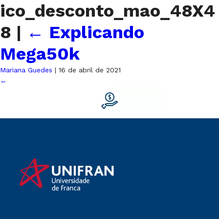
ico_desconto_mao_48X4
8
|
←
Explicando
Mega50k
Mariana Guedes
|
16 de abril de 2021
←