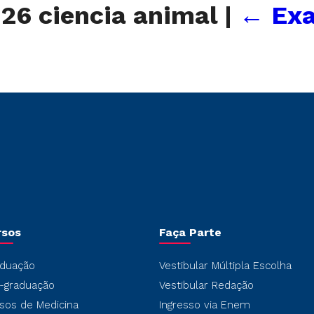
026 ciencia animal
|
←
Exa
rsos
Faça Parte
duação
Vestibular Múltipla Escolha
-graduação
Vestibular Redação
sos de Medicina
Ingresso via Enem