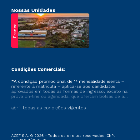
Nossas Unidades
Franca
Condições Comerciais:
*A condição promocional de 1ª mensalidade isenta –
referente à matrícula – aplica-se aos candidatos
aprovados em todas as formas de ingresso, exceto na
prova on-line ou agendada, que ofertam bolsas de até
50% de desconto, ambos ingressantes no semestre
vigente, que ainda não tenham efetivado e/ou não
abrir todas as condições vigentes
tenham cancelado ou trancado sua matrícula em uma
das Instituições da Cruzeiro do Sul Educacional, no
período de um ano. Tais condições não se aplicam
aos cursos de Medicina, e também para matriculados
via FIES, Prouni e outros programas governamentais, e
ACEF S.A. © 2026 - Todos os direitos reservados. CNPJ:
não se acumula com nenhuma outra campanha