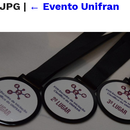
_JPG
|
←
Evento Unifran