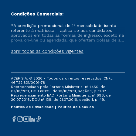
Condições Comerciais:
*A condição promocional de 1ª mensalidade isenta –
referente à matrícula – aplica-se aos candidatos
aprovados em todas as formas de ingresso, exceto na
prova on-line ou agendada, que ofertam bolsas de até
50% de desconto, ambos ingressantes no semestre
vigente, que ainda não tenham efetivado e/ou não
abrir todas as condições vigentes
tenham cancelado ou trancado sua matrícula em uma
das Instituições da Cruzeiro do Sul Educacional, no
período de um ano. Tais condições não se aplicam
aos cursos de Medicina, e também para matriculados
via FIES, Prouni e outros programas governamentais, e
ACEF S.A. © 2026 - Todos os direitos reservados. CNPJ:
não se acumula com nenhuma outra campanha
46.722.831/0001-78
ofertada pela Instituição.
Recredenciado pela Portaria Ministerial nº 1.450, de
07/10/2011, DOU nº 195, de 10/10/2011, seção 1, p. 11-12
Recredenciamento EAD: Portaria Ministerial nº 696, de
20.07.2016, DOU nº 139, de 21.07.2016, seção 1, p. 49.
Política de Privacidade
Política de Cookies