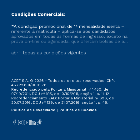
Condições Comerciais:
*A condição promocional de 1ª mensalidade isenta –
referente à matrícula – aplica-se aos candidatos
aprovados em todas as formas de ingresso, exceto na
prova on-line ou agendada, que ofertam bolsas de até
50% de desconto, ambos ingressantes no semestre
vigente, que ainda não tenham efetivado e/ou não
abrir todas as condições vigentes
tenham cancelado ou trancado sua matrícula em uma
das Instituições da Cruzeiro do Sul Educacional, no
período de um ano. Tais condições não se aplicam
aos cursos de Medicina, e também para matriculados
via FIES, Prouni e outros programas governamentais, e
ACEF S.A. © 2026 - Todos os direitos reservados. CNPJ:
não se acumula com nenhuma outra campanha
46.722.831/0001-78
ofertada pela Instituição.
Recredenciado pela Portaria Ministerial nº 1.450, de
07/10/2011, DOU nº 195, de 10/10/2011, seção 1, p. 11-12
Recredenciamento EAD: Portaria Ministerial nº 696, de
20.07.2016, DOU nº 139, de 21.07.2016, seção 1, p. 49.
Política de Privacidade
Política de Cookies