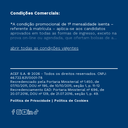
Condições Comerciais:
*A condição promocional de 1ª mensalidade isenta –
referente à matrícula – aplica-se aos candidatos
aprovados em todas as formas de ingresso, exceto na
prova on-line ou agendada, que ofertam bolsas de até
50% de desconto, ambos ingressantes no semestre
vigente, que ainda não tenham efetivado e/ou não
abrir todas as condições vigentes
tenham cancelado ou trancado sua matrícula em uma
das Instituições da Cruzeiro do Sul Educacional, no
período de um ano. Tais condições não se aplicam
aos cursos de Medicina, e também para matriculados
via FIES, Prouni e outros programas governamentais, e
ACEF S.A. © 2026 - Todos os direitos reservados. CNPJ:
não se acumula com nenhuma outra campanha
46.722.831/0001-78
ofertada pela Instituição.
Recredenciado pela Portaria Ministerial nº 1.450, de
07/10/2011, DOU nº 195, de 10/10/2011, seção 1, p. 11-12
Recredenciamento EAD: Portaria Ministerial nº 696, de
20.07.2016, DOU nº 139, de 21.07.2016, seção 1, p. 49.
Política de Privacidade
Política de Cookies