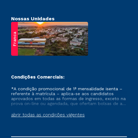
Nossas Unidades
Franca
Condições Comerciais:
*A condição promocional de 1ª mensalidade isenta –
referente à matrícula – aplica-se aos candidatos
aprovados em todas as formas de ingresso, exceto na
prova on-line ou agendada, que ofertam bolsas de até
50% de desconto, ambos ingressantes no semestre
vigente, que ainda não tenham efetivado e/ou não
abrir todas as condições vigentes
tenham cancelado ou trancado sua matrícula em uma
das Instituições da Cruzeiro do Sul Educacional, no
período de um ano. Tais condições não se aplicam
aos cursos de Medicina, e também para matriculados