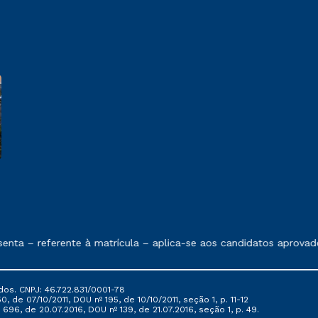
e exposto no contrato de prestação de serviços
nta – referente à matrícula – aplica-se aos candidatos aprovad
dos. CNPJ: 46.722.831/0001-78
, de 07/10/2011, DOU nº 195, de 10/10/2011, seção 1, p. 11-12
696, de 20.07.2016, DOU nº 139, de 21.07.2016, seção 1, p. 49.