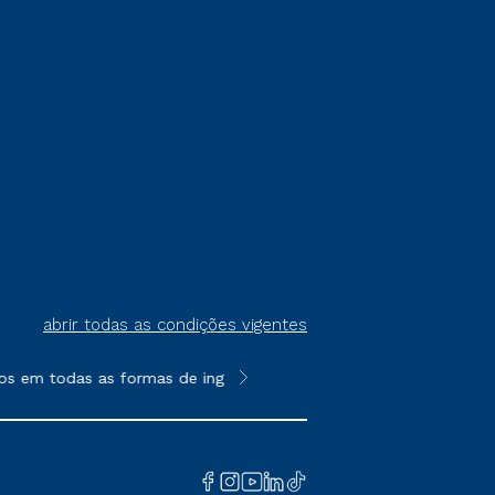
abrir todas as condições vigentes
os em todas as formas de ingresso, exceto na prova on-line ou 
**Semipresencial é um formato do E