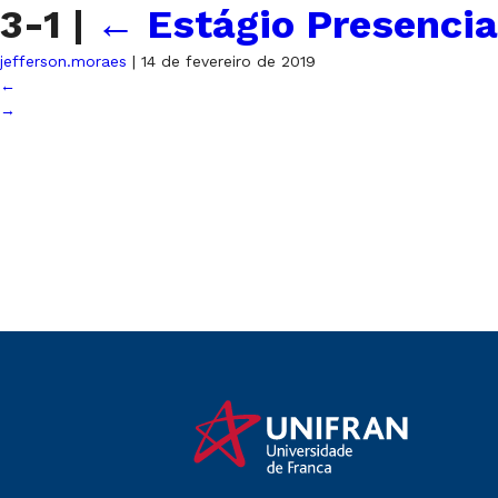
3-1
|
←
Estágio Presencia
jefferson.moraes
|
14 de fevereiro de 2019
←
→