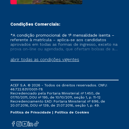
Condições Comerciais:
*A condição promocional de 1ª mensalidade isenta –
referente à matrícula – aplica-se aos candidatos
aprovados em todas as formas de ingresso, exceto na
prova on-line ou agendada, que ofertam bolsas de até
50% de desconto, ambos ingressantes no semestre
vigente, que ainda não tenham efetivado e/ou não
abrir todas as condições vigentes
tenham cancelado ou trancado sua matrícula em uma
das Instituições da Cruzeiro do Sul Educacional, no
período de um ano. Tais condições não se aplicam
aos cursos de Medicina, e também para matriculados
via FIES, Prouni e outros programas governamentais, e
ACEF S.A. © 2026 - Todos os direitos reservados. CNPJ:
não se acumula com nenhuma outra campanha
46.722.831/0001-78
ofertada pela Instituição.
Recredenciado pela Portaria Ministerial nº 1.450, de
07/10/2011, DOU nº 195, de 10/10/2011, seção 1, p. 11-12
Recredenciamento EAD: Portaria Ministerial nº 696, de
20.07.2016, DOU nº 139, de 21.07.2016, seção 1, p. 49.
Política de Privacidade
Política de Cookies