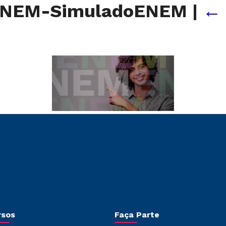
-ENEM-SimuladoENEM
|
←
rsos
Faça Parte