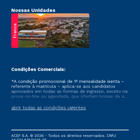
Nossas Unidades
Franca
Condições Comerciais:
*A condição promocional de 1ª mensalidade isenta –
referente à matrícula – aplica-se aos candidatos
aprovados em todas as formas de ingresso, exceto na
prova on-line ou agendada, que ofertam bolsas de até
50% de desconto, ambos ingressantes no semestre
vigente, que ainda não tenham efetivado e/ou não
abrir todas as condições vigentes
tenham cancelado ou trancado sua matrícula em uma
das Instituições da Cruzeiro do Sul Educacional, no
período de um ano. Tais condições não se aplicam
aos cursos de Medicina, e também para matriculados
via FIES, Prouni e outros programas governamentais, e
ACEF S.A. © 2026 - Todos os direitos reservados. CNPJ:
não se acumula com nenhuma outra campanha