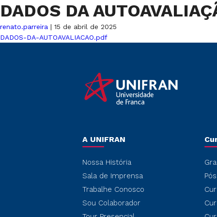
DADOS DA AUTOAVALIA
renato.parreira
|
15 de abril de 2025
DADOS-DA-AUTOAVALIACAO.pdf
A UNIFRAN
Cu
Nossa História
Gra
Sala de Imprensa
Pós
Trabalhe Conosco
Cur
Sou Colaborador
Cur
Tour Presencial
Cur