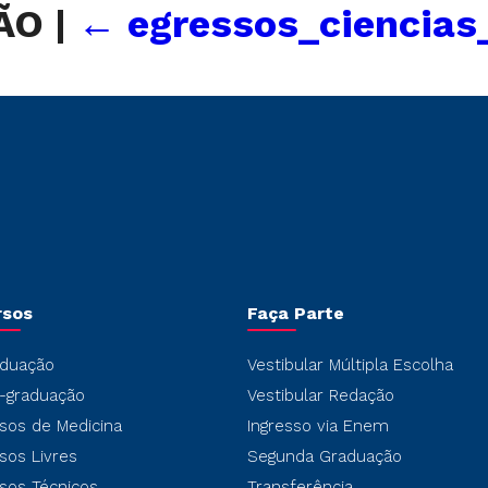
ÇÃO
|
←
egressos_ciencias
rsos
Faça Parte
duação
Vestibular Múltipla Escolha
-graduação
Vestibular Redação
sos de Medicina
Ingresso via Enem
sos Livres
Segunda Graduação
sos Técnicos
Transferência