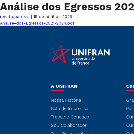
Análise dos Egressos 20
renato.parreira
|
15 de abril de 2025
Analise-dos-Egressos-2021-2024.pdf
A UNIFRAN
Cu
Nossa História
Gra
Sala de Imprensa
Pós
Trabalhe Conosco
Cur
Sou Colaborador
Cur
Tour Presencial
Cur