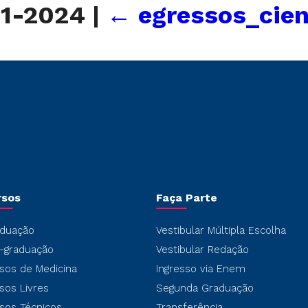
21-2024
|
←
egressos_cien
rsos
Faça Parte
duação
Vestibular Múltipla Escolha
-graduação
Vestibular Redação
sos de Medicina
Ingresso via Enem
sos Livres
Segunda Graduação
sos Técnicos
Transferência