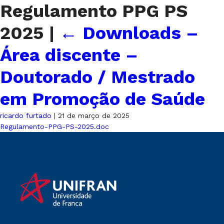
Regulamento PPG PS
2025
|
←
Downloads –
Área discente –
Doutorado / Mestrado
em Promoção de Saúde
ricardo furtado
|
21 de março de 2025
Regulamento-PPG-PS-2025.doc