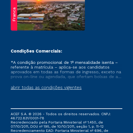
Franca
Condições Comerciais:
*A condição promocional de 1ª mensalidade isenta –
referente à matrícula – aplica-se aos candidatos
aprovados em todas as formas de ingresso, exceto na
prova on-line ou agendada, que ofertam bolsas de até
50% de desconto, ambos ingressantes no semestre
vigente, que ainda não tenham efetivado e/ou não
abrir todas as condições vigentes
tenham cancelado ou trancado sua matrícula em uma
das Instituições da Cruzeiro do Sul Educacional, no
período de um ano. Tais condições não se aplicam
aos cursos de Medicina, e também para matriculados
via FIES, Prouni e outros programas governamentais, e
ACEF S.A. © 2026 - Todos os direitos reservados. CNPJ:
não se acumula com nenhuma outra campanha
46.722.831/0001-78
ofertada pela Instituição.
Recredenciado pela Portaria Ministerial nº 1.450, de
07/10/2011, DOU nº 195, de 10/10/2011, seção 1, p. 11-12
Recredenciamento EAD: Portaria Ministerial nº 696, de