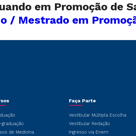
duando em Promoção de 
do / Mestrado em Promoç
rsos
Faça Parte
duação
Vestibular Múltipla Escolha
-graduação
Vestibular Redação
sos de Medicina
Ingresso via Enem