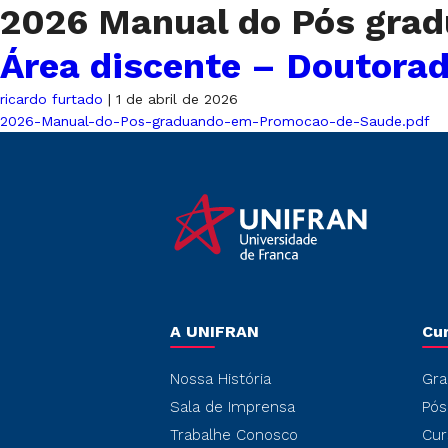
2026 Manual do Pós gra
Área discente – Doutora
ricardo furtado
|
1 de abril de 2026
2026-Manual-do-Pos-graduando-em-Promocao-de-Saude.pdf
A UNIFRAN
Cu
Nossa História
Gra
Sala de Imprensa
Pós
Trabalhe Conosco
Cur