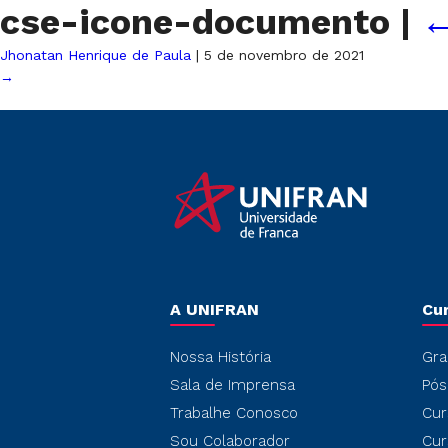
cse-icone-documento
|
Jhonatan Henrique de Paula
|
5 de novembro de 2021
→
A UNIFRAN
Cu
Nossa História
Gra
Sala de Imprensa
Pós
Trabalhe Conosco
Cur
Sou Colaborador
Cur